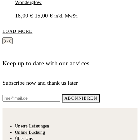
Wonderglow
Ursprünglicher
Aktueller
18,00
€
15,00
€
inkl. MwSt.
Preis
Preis
LOAD MORE
war:
ist:
18,00 €
15,00 €.
Keep up to date with our advices
Subscribe now and thank us later
Unsere Leistungen
Online Buchung
Über Uns