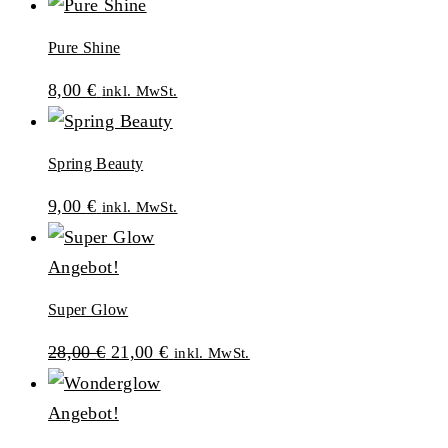
Pure Shine
8,00
€
inkl. MwSt.
Spring Beauty
9,00
€
inkl. MwSt.
Angebot!
Super Glow
Ursprünglicher
Aktueller
28,00
€
21,00
€
inkl. MwSt.
Preis
Preis
war:
ist:
Angebot!
28,00 €
21,00 €.